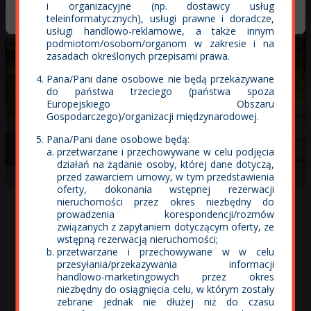
Deweloperskich
Odmowa
i organizacyjne (np. dostawcy usług
teleinformatycznych), usługi prawne i doradcze,
usługi handlowo-reklamowe, a także innym
podmiotom/osobom/organom w zakresie i na
zasadach określonych przepisami prawa.
Pana/Pani dane osobowe nie będą przekazywane
do państwa trzeciego (państwa spoza
Europejskiego Obszaru
Gospodarczego)/organizacji międzynarodowej.
Pana/Pani dane osobowe będą:
Przygoda i rekreacja
Życie bez elektrosmogu
przetwarzane i przechowywane w celu podjęcia
działań na żądanie osoby, której dane dotyczą,
przed zawarciem umowy, w tym przedstawienia
oferty, dokonania wstępnej rezerwacji
nieruchomości przez okres niezbędny do
NOWE MIESZKANIA GDAŃSK
UJEŚCISKO-
prowadzenia korespondencji/rozmów
związanych z zapytaniem dotyczącym oferty, ze
wstępną rezerwacją nieruchomości;
ŁOSTOWICE
przetwarzane i przechowywane w w celu
przesyłania/przekazywania informacji
handlowo-marketingowych przez okres
Deweloper ECO-Classic - Nowe mieszkania na
niezbędny do osiągnięcia celu, w którym zostały
zebrane jednak nie dłużej niż do czasu
sprzedaż w Gdańsku, Ujeścisko-Łostowice