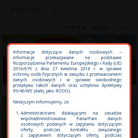
eco-classic
eco-hubertus
Kontakt
PL
EN
58 728 49 49
Informacje dotyczące danych osobowych –
informacje przekazywane na podstawie
Rozporządzenia Parlamentu Europejskiego i Rady (UE)
2016/679 z dnia 27 kwietnia 2016 r. w sprawie
WYSZUKIWARKA
ochrony osób fizycznych w związku z przetwarzaniem
danych osobowych i w sprawie swobodnego
przepływu takich danych oraz uchylenia dyrektywy
95/46/WE (dalej jako RODO).
Niniejszym informujemy, że:
Administratorami działającymi na zasadzie
współadministrowania Pana/Pani danych
osobowych podanych w zapytaniu dotyczącym
oferty, podczas kontaktu związanego
z zapytaniem dotyczącym oferty, podczas