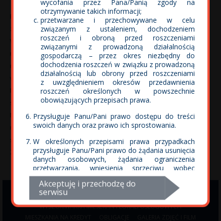
wycofania przez Pana/Panią zgody na
otrzymywanie takich informacji;
Firma ECO-Classic: deweloper w Gdańsku, Ujeścisko-Łostowice ma
przetwarzane i przechowywane w celu
zaszczyt przedstawić Państwu swoją nową inwestycję. Osiedle
związanym z ustaleniem, dochodzeniem
roszczeń i obroną przed roszczeniami
Wolne Miasto to małe miasteczko oferujące mieszkania dla singli,
związanymi z prowadzoną działalnością
rodzin z dziećmi oraz osób starszych. Wszystkie oferowane przez
gospodarczą – przez okres niezbędny do
dochodzenia roszczeń w związku z prowadzoną
nas mieszkania znajdujące się na osiedlu cechuje wysoki standard
działalnością lub obrony przed roszczeniami
wykonania, każde z mieszkań posiada balkon, taras albo ogródek.
z uwzględnieniem okresów przedawnienia
Nowe mieszkania Ujeścisko-Łostowice w Gdańsku o takim
roszczeń określonych w powszechnie
obowiązujących przepisach prawa.
standardzie oferują wyłcznie najlepsi deweloperzy. Osiedle Wolne
Miasto zostało wybrane najlepszą inwestycją w Trójmieście w
Przysługuje Panu/Pani prawo dostępu do treści
swoich danych oraz prawo ich sprostowania.
rankingu portalu Rynek Pierwotny. Gdańsk i jego okolice cieszą się
stale rosnącym zaiteresowaniem na rynku mieszkaniowym.
W określonych przepisami prawa przypadkach
przysługuje Panu/Pani prawo do żądania usunięcia
Zapraszamy do zapoznania się z nasza ofertą.
danych osobowych, żądania ograniczenia
przetwarzania, wniesienia sprzeciwu wobec
przetwarzania danych oraz prawo do
Akceptuję i przechodzę do
przenoszenia danych
serwisu
LOKALIZACJA
O INWESTYCJI
Przysługuje Panu/Pani prawo do cofnięcia zgody
WYSZUKIWARKA MIESZKAŃ I LOKALI USŁUGOWYCH
marketingowej w dowolnym momencie bez
MIESZKANIA NA KREDYT
OBLIGACJE
GALERIA ZDJĘĆ I FILM
wpływu na zgodność z prawem przetwarzania