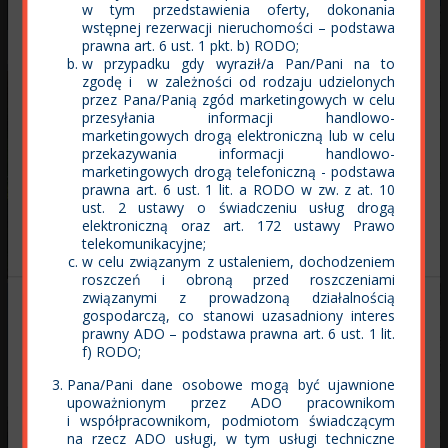
Aktualności
Lokale usługowe
w tym przedstawienia oferty, dokonania
Wybór
wstępnej rezerwacji nieruchomości – podstawa
Niezbędne
prawna art. 6 ust. 1 pkt. b) RODO;
zgody
w przypadku gdy wyraził/a Pan/Pani na to
zgodę i w zależności od rodzaju udzielonych
przez Pana/Panią zgód marketingowych w celu
Preferencje
przesyłania informacji handlowo-
marketingowych drogą elektroniczną lub w celu
przekazywania informacji handlowo-
Statystyka
marketingowych drogą telefoniczną - podstawa
prawna art. 6 ust. 1 lit. a RODO w zw. z at. 10
ust. 2 ustawy o świadczeniu usług drogą
elektroniczną oraz art. 172 ustawy Prawo
Seniorzy
Dzieci
Marketing
telekomunikacyjne;
w celu związanym z ustaleniem, dochodzeniem
roszczeń i obroną przed roszczeniami
związanymi z prowadzoną działalnością
gospodarczą, co stanowi uzasadniony interes
Zezwól na wszystkie
prawny ADO – podstawa prawna art. 6 ust. 1 lit.
f) RODO;
Pana/Pani dane osobowe mogą być ujawnione
Zezwól na wybór
upoważnionym przez ADO pracownikom
i współpracownikom, podmiotom świadczącym
Polski Związek Firm
na rzecz ADO usługi, w tym usługi techniczne
ECO-Classic