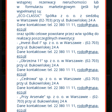
wstępnej rezerwacji nieruchomości lub
w formularzu marketingowym (jeśli był
O inwestycji
Lokalizacja
wypełniany) są:
„ECO-CLASSIC” Spółka z o. o. z siedzibą
w Warszawie (02-703) przy ul. Bukowińskiej 24 A
Dane kontaktowe: tel. 22 380 11 11,
rodo@grupa-
eco.pl
oraz spółki celowe powołane przez w/w spółkę do
realizacji poszczególnych inwestycji:
- „Invest-Bud I” sp. z o. o. w Warszawie - (02-703)
przy ul. Bukowińskiej 24 A
Dane kontaktowe: tel. 22 380 11 11,
rodo@grupa-
eco.pl
Wyszukiwarka mieszkań i
- „Obrzeżna 11” sp. z o. o. w Warszawie- (02-703)
Mieszkania na kredyt
lokali usługowych
przy ul. Bukowińskiej 24 A
Dane kontaktowe: tel. 22 380 11 11,
rodo@grupa-
eco.pl
- „Cedrowa” sp. z o. o. w Warszawie -,(02-703)
przy ul. Bukowińskiej 24 A
Dane kontaktowe: tel. 22 380 11 11,
rodo@grupa-
eco.pl
- „Przy Arsenale” sp. z o. o. w Warszawie - (02-
703) przy ul. Bukowińskiej 24 A
Dane kontaktowe: tel. 22 380 11 11,
rodo@grupa-
eco.pl