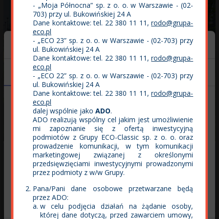
- „Moja Północna” sp. z o. o. w Warszawie - (02-
703) przy ul. Bukowińskiej 24 A
Dane kontaktowe: tel. 22 380 11 11,
rodo@grupa-
eco.pl
- „ECO 23” sp. z o. o. w Warszawie - (02-703) przy
ul. Bukowińskiej 24 A
Dane kontaktowe: tel. 22 380 11 11,
rodo@grupa-
eco.pl
Zgoda
Szczegóły
O plikach cookies
- „ECO 22” sp. z o. o. w Warszawie - (02-703) przy
ul. Bukowińskiej 24 A
Dane kontaktowe: tel. 22 380 11 11,
rodo@grupa-
eco.pl
Niniejsza strona korzysta z plików cookie
dalej wspólnie jako
ADO
.
Galeria zdjęć i film
ADO realizują wspólny cel jakim jest umożliwienie
Wykorzystujemy pliki cookie do spersonalizowania treści
mi zapoznanie się z ofertą inwestycyjną
i reklam, aby oferować funkcje społecznościowe i
podmiotów z Grupy ECO-Classic sp. z o. o. oraz
analizować ruch w naszej witrynie. Informacje o tym, jak
prowadzenie komunikacji, w tym komunikacji
marketingowej związanej z określonymi
korzystasz z naszej witryny, udostępniamy partnerom
przedsięwzięciami inwestycyjnymi prowadzonymi
społecznościowym, reklamowym i analitycznym.
przez podmioty z w/w Grupy.
Partnerzy mogą połączyć te informacje z innymi danymi
Pana/Pani dane osobowe przetwarzane będą
otrzymanymi od Ciebie lub uzyskanymi podczas
przez ADO:
korzystania z ich usług.
w celu podjęcia działań na żądanie osoby,
której dane dotyczą, przed zawarciem umowy,