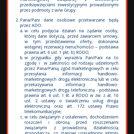
przedsięwzięciami inwestycyjnymi prowadzonymi
przez podmioty z w/w Grupy.
Pana/Pani dane osobowe przetwarzane będą
przez ADO:
w celu podjęcia działań na żądanie osoby,
Wolne Miasto widziane oczami
której dane dotyczą, przed zawarciem umowy,
w tym przedstawienia oferty, dokonania
mieszkańców
wstępnej rezerwacji nieruchomości – podstawa
prawna art. 6 ust. 1 pkt. b) RODO;
Konkurs fotograficzny - 11.09.2017
w przypadku gdy wyraził/a Pan/Pani na to
zgodę i w zależności od rodzaju udzielonych
Myślą przewodnią konkursu było pokazanie osiedla „Wolne
przez Pana/Panią zgód marketingowych w celu
Miasto” widzianego oczami mieszkańców, przez pryzmat
przesyłania informacji handlowo-
ich zainteresowań, fascynacji, stylu życia i funkcjonowania
marketingowych drogą elektroniczną lub w celu
w „Wolnym Mieście”, sposobu spędzania wolnego czasu,
przekazywania informacji handlowo-
ich codzienności i ważnych wydarzeń.
marketingowych drogą telefoniczną - podstawa
prawna art. 6 ust. 1 lit. a RODO w zw. z at. 10
Zwycięzcą został Pan Adam Kępa „Dziecięce emocje
ust. 2 ustawy o świadczeniu usług drogą
podczas gry”. Druga fotografia , która nas urzekła, to
elektroniczną oraz art. 172 ustawy Prawo
„Zielono mi” – Marzena Dzidek i III miejsce Pani Justyna
telekomunikacyjne;
Malinowska „Duże dziecko, plac zabaw przy Cedrowej 41”.
w celu związanym z ustaleniem, dochodzeniem
W trakcie obrad Jury zwróciło szczególną uwagę na
roszczeń i obroną przed roszczeniami
kompozycję, kolorystykę oraz światło – bez których dobra
związanymi z prowadzoną działalnością
fotografia nie ma prawa istnieć. Nagrodzone zdjęcie jest
gospodarczą, co stanowi uzasadniony interes