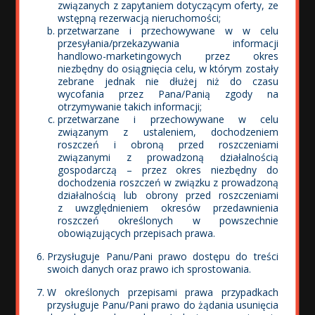
związanych z zapytaniem dotyczącym oferty, ze
wstępną rezerwacją nieruchomości;
przetwarzane i przechowywane w w celu
przesyłania/przekazywania informacji
handlowo-marketingowych przez okres
I miejsce – Adam Kępa
niezbędny do osiągnięcia celu, w którym zostały
„Dziecięce emocje podczas gry”
zebrane jednak nie dłużej niż do czasu
wycofania przez Pana/Panią zgody na
otrzymywanie takich informacji;
przetwarzane i przechowywane w celu
związanym z ustaleniem, dochodzeniem
roszczeń i obroną przed roszczeniami
związanymi z prowadzoną działalnością
gospodarczą – przez okres niezbędny do
dochodzenia roszczeń w związku z prowadzoną
działalnością lub obrony przed roszczeniami
z uwzględnieniem okresów przedawnienia
roszczeń określonych w powszechnie
obowiązujących przepisach prawa.
Przysługuje Panu/Pani prawo dostępu do treści
swoich danych oraz prawo ich sprostowania.
W określonych przepisami prawa przypadkach
II miejsce – Marzena Dzidek
przysługuje Panu/Pani prawo do żądania usunięcia
„Zielono mi”