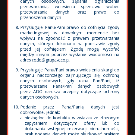
danych osobowych, żądania ograniczenia
przetwarzania, wniesienia sprzeciwu wobec
przetwarzania danych oraz prawo do
przenoszenia danych
Przysługuje Panu/Pani prawo do cofnięcia zgody
marketingowej w dowolnym momencie bez
wpływu na zgodność z prawem przetwarzania
danych, którego dokonano na podstawie zgody
przed jej cofnięciem. Zgodę mogę wycofać
między innymi poprzez wysłanie wiadomości na
adres
rodo@grupa-eco.pl
Przysługuje Panu/Pani prawo wniesienia skargi do
organu nadzorczego zajmującego się ochroną
danych osobowych, gdy uzna Pan/Pani, iż
przetwarzanie Pana/Pani danych osobowych
III miejsce – Justyna Malinowska
przez ADO narusza przepisy dotyczące ochrony
„Duże dziecko Plac zabaw przy Cedrowej 41”
danych osobowych.
Podanie przez Pana/Panią danych jest
dobrowolne, jednak:
niezbędne do kontaktu w związku ze złożonym
zapytaniem dotyczącym oferty lub do
Wyróżnienia
dokonania wstępnej rezerwacji nieruchomości;
brak podania danych może skutkować brakiem