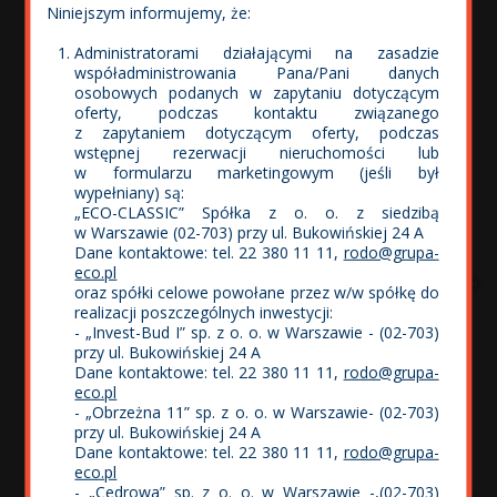
Wolne Miasto zostało zaprojektowane jako nowoczesne
Niniejszym informujemy, że:
miasteczko harmonizujące z jego otoczeniem.
Przewidziano, by każdy budynek miał w swoim
Administratorami działającymi na zasadzie
bezpośrednim sąsiedztwie tereny rekreacyjne.
współadministrowania Pana/Pani danych
Pomiędzy budynkami wygospodarowano wiele miejsc
osobowych podanych w zapytaniu dotyczącym
do wypoczynku, zielonych skwerków, a część
oferty, podczas kontaktu związanego
drzewostanu to istniejący sad owocowy.
z zapytaniem dotyczącym oferty, podczas
Ścieżki i placyki będą oświetlone i urozmaicone
wstępnej rezerwacji nieruchomości lub
elementami małej architektury.
w formularzu marketingowym (jeśli był
Do tej pory zrealizowano I - VI etapu osiedla.
wypełniany) są:
„ECO-CLASSIC” Spółka z o. o. z siedzibą
w Warszawie (02-703) przy ul. Bukowińskiej 24 A
Dane kontaktowe: tel. 22 380 11 11,
rodo@grupa-
eco.pl
oraz spółki celowe powołane przez w/w spółkę do
realizacji poszczególnych inwestycji:
- „Invest-Bud I” sp. z o. o. w Warszawie - (02-703)
przy ul. Bukowińskiej 24 A
Dane kontaktowe: tel. 22 380 11 11,
rodo@grupa-
eco.pl
- „Obrzeżna 11” sp. z o. o. w Warszawie- (02-703)
przy ul. Bukowińskiej 24 A
Dane kontaktowe: tel. 22 380 11 11,
rodo@grupa-
eco.pl
- „Cedrowa” sp. z o. o. w Warszawie -,(02-703)