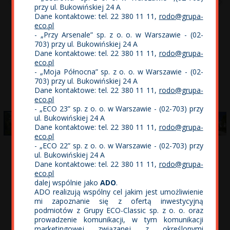
przy ul. Bukowińskiej 24 A
Dane kontaktowe: tel. 22 380 11 11,
rodo@grupa-
eco.pl
- „Przy Arsenale” sp. z o. o. w Warszawie - (02-
703) przy ul. Bukowińskiej 24 A
Dane kontaktowe: tel. 22 380 11 11,
rodo@grupa-
eco.pl
- „Moja Północna” sp. z o. o. w Warszawie - (02-
703) przy ul. Bukowińskiej 24 A
Dane kontaktowe: tel. 22 380 11 11,
rodo@grupa-
eco.pl
- „ECO 23” sp. z o. o. w Warszawie - (02-703) przy
ul. Bukowińskiej 24 A
Dane kontaktowe: tel. 22 380 11 11,
rodo@grupa-
eco.pl
- „ECO 22” sp. z o. o. w Warszawie - (02-703) przy
ul. Bukowińskiej 24 A
Galeria zdjęć
Dane kontaktowe: tel. 22 380 11 11,
rodo@grupa-
eco.pl
dalej wspólnie jako
ADO
.
ADO realizują wspólny cel jakim jest umożliwienie
Obejrzyj film o Osiedlu Wolne
mi zapoznanie się z ofertą inwestycyjną
podmiotów z Grupy ECO-Classic sp. z o. o. oraz
Miasto w Gdańsku -
.
kliknij tutaj
prowadzenie komunikacji, w tym komunikacji
marketingowej związanej z określonymi