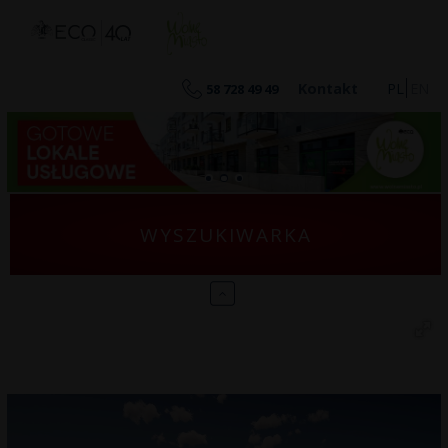
eco-classic
eco-hubertus
Kontakt
PL
EN
58 728 49 49
WYSZUKIWARKA