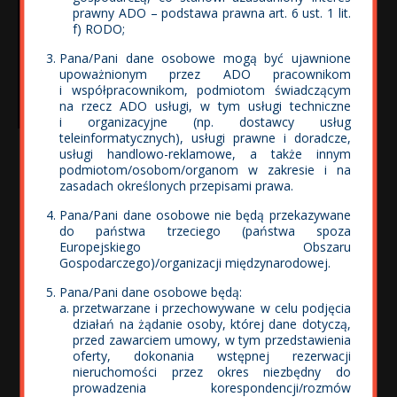
spójne w tematyce, stylistyce i wydźwięku emocjonalnym,
prawny ADO – podstawa prawna art. 6 ust. 1 lit.
ma w sobie coś wyjątkowego , pokazuje pokłady
f) RODO;
dziecięcej radości i energii. Pozornie proste zdjęcie , a
jednak przykuwające wzrok.
Pana/Pani dane osobowe mogą być ujawnione
upoważnionym przez ADO pracownikom
Poziom był bardzo wysoki , dlatego została podjęta
i współpracownikom, podmiotom świadczącym
decyzja aby wyróżnić dodatkowo 12 osób.
na rzecz ADO usługi, w tym usługi techniczne
i organizacyjne (np. dostawcy usług
teleinformatycznych), usługi prawne i doradcze,
usługi handlowo-reklamowe, a także innym
podmiotom/osobom/organom w zakresie i na
Nagrody główne
zasadach określonych przepisami prawa.
Pana/Pani dane osobowe nie będą przekazywane
do państwa trzeciego (państwa spoza
Europejskiego Obszaru
Gospodarczego)/organizacji międzynarodowej.
Pana/Pani dane osobowe będą:
przetwarzane i przechowywane w celu podjęcia
działań na żądanie osoby, której dane dotyczą,
przed zawarciem umowy, w tym przedstawienia
oferty, dokonania wstępnej rezerwacji
nieruchomości przez okres niezbędny do
prowadzenia korespondencji/rozmów